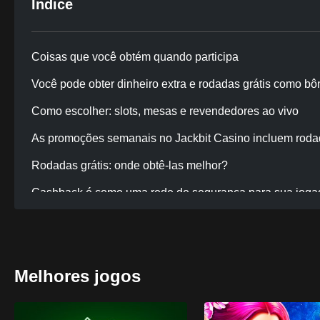
Índice
Coisas que você obtém quando participa
Você pode obter dinheiro extra e rodadas grátis como b
Como escolher: slots, mesas e revendedores ao vivo
As promoções semanais no Jackbit Casino incluem rodad
Rodadas grátis: onde obtê-las melhor?
Cashback é como uma rede de segurança para sua jog
Valor Estruturado para Jogadores Ativos
Como usar ofertas promocionais com sabedoria
Melhores jogos
Como acumular promoções semanais sem ficar confuso
Torne-se um Vip no Jackbit Casino e tenha acesso a re