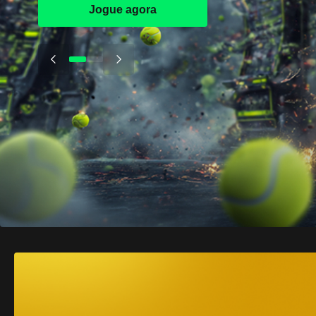
Jogue agora