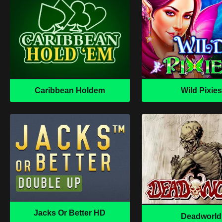
As recompensas VIP são feitas para serem úteis
Escolha Jackbit como seu cassino se quiser controles de
Você pode verificar o licenciamento deles e temos regr
Conexões criptografadas e tratamento cuidadoso de dad
Confiabilidade e responsabilidade são fundamentais qu
Caribbean Holdem
Wild Pixies
Dentro do Jackbit Casino, você também tem controle tot
Você pode fixar o Jackbit na tela inicial e instalá-lo em
Participe dos eventos especiais no Jackbit Casino para 
Como funcionam nossos eventos do festival Brasil no Ja
Junte-se aos vencedores do Jackbit Casino: as pessoas e
Brasil Os jogadores estão transformando suas vitórias e
Antes de entrar em qualquer seção de cassino no Jackb
Jacks Or Better HD
Deadworld