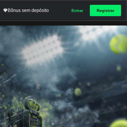
Bônus sem depósito
Entrar
Registrar