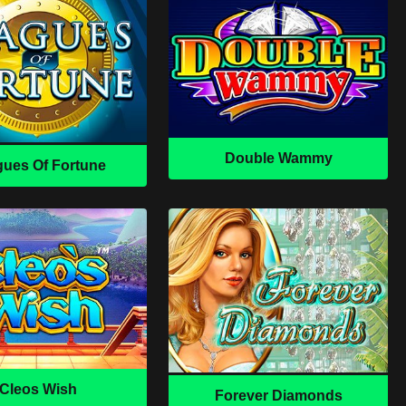
ficar
Casino
Double Wammy
ues Of Fortune
todos de pagamento verificados
Cleos Wish
Forever Diamonds