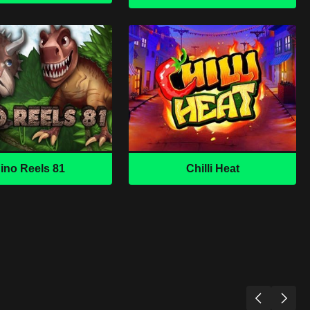
ino Reels 81
Chilli Heat