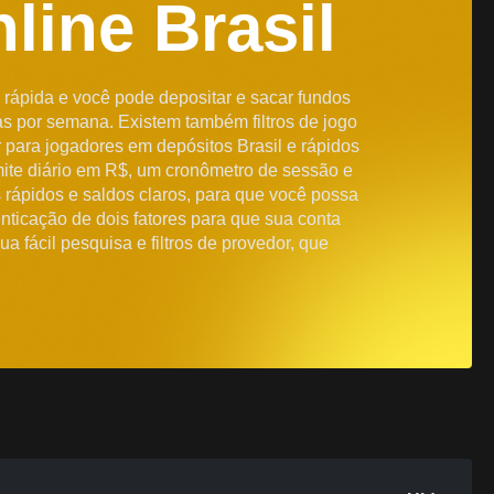
line Brasil
é rápida e você pode depositar e sacar fundos
as por semana. Existem também filtros de jogo
r para jogadores em depósitos Brasil e rápidos
mite diário em R$, um cronômetro de sessão e
s rápidos e saldos claros, para que você possa
nticação de dois fatores para que sua conta
 fácil pesquisa e filtros de provedor, que