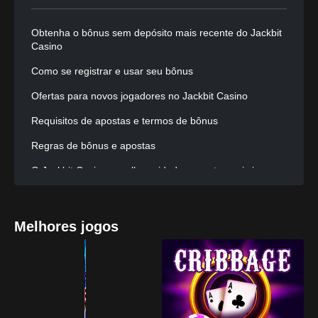
Obtenha o bônus sem depósito mais recente do Jackbit
Casino
Como se registrar e usar seu bônus
Ofertas para novos jogadores no Jackbit Casino
Requisitos de apostas e termos de bônus
Regras de bônus e apostas
O Jackbit Casino escolhe cuidadosamente quais jogos
são elegíveis para suas ofertas de bônus sem depósito
Retiradas rápidas e limites de pagamento
Melhores jogos
Métodos de pagamento aceitos no Jackbit Casino
Acesso móvel a bônus de cassino sem depósito
Etapas de segurança e verificação de jogadores
Perguntas frequentes