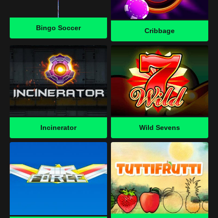
Roaming Reels
Cribbage
Incinerator
Wild Sevens