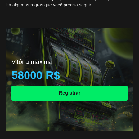
há algumas regras que você precisa seguir.
Vitória máxima
58000 R$
Registrar