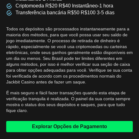
Criptomoeda R$20 R$40 Instantâneo-1 hora
Transferência bancária R$50 R$100 3-5 dias
Todos os depósitos são processados instantaneamente para a
maioria dos métodos, para que você possa usar seu saldo de
jogo imediatamente. O processo de retirada de dinheiro é
rápido, especialmente se você usa criptomoedas ou carteiras
eletrônicas, onde seus ganhos geralmente estão disponíveis em
um dia ou menos. Seu Brasil pode ter limites diferentes em
alguns métodos, por isso é melhor verificar sua seção de caixa
para obter opções adequadas para você. Verifique se sua conta
foi verificada de acordo com os procedimentos normais do
Jackbit Casino antes de fazer um saque.
É mais seguro e fácil fazer transações quando esta etapa de
verificação tranquila é realizada. O painel da sua conta sempre
mostra o status dos seus depósitos e saques, para que tudo
fique claro.
Explorar Opções de Pagamento