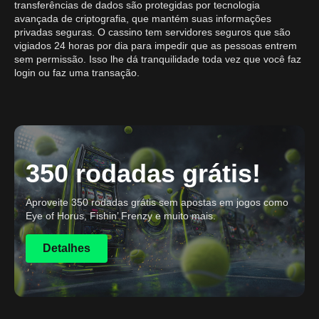
transferências de dados são protegidas por tecnologia
avançada de criptografia, que mantém suas informações
privadas seguras. O cassino tem servidores seguros que são
vigiados 24 horas por dia para impedir que as pessoas entrem
sem permissão. Isso lhe dá tranquilidade toda vez que você faz
login ou faz uma transação.
350 rodadas grátis!
Aproveite 350 rodadas grátis sem apostas em jogos como
Eye of Horus, Fishin’ Frenzy e muito mais.
Detalhes