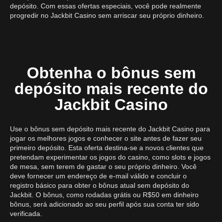
depósito. Com essas ofertas especiais, você pode realmente
progredir no Jackbit Casino sem arriscar seu próprio dinheiro.
Obtenha o bônus sem
depósito mais recente do
Jackbit Casino
Use o bônus sem depósito mais recente do Jackbit Casino para
jogar os melhores jogos e conhecer o site antes de fazer seu
primeiro depósito. Esta oferta destina-se a novos clientes que
pretendam experimentar os jogos do casino, como slots e jogos
de mesa, sem terem de gastar o seu próprio dinheiro. Você
deve fornecer um endereço de e-mail válido e concluir o
registro básico para obter o bônus atual sem depósito do
Jackbit. O bônus, como rodadas grátis ou R$50 em dinheiro
bônus, será adicionado ao seu perfil após sua conta ter sido
verificada.