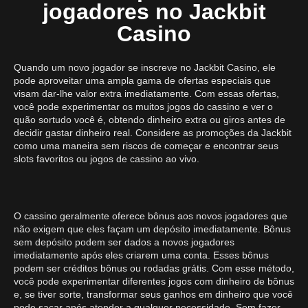
jogadores no Jackbit
Casino
Quando um novo jogador se inscreve no Jackbit Casino, ele
pode aproveitar uma ampla gama de ofertas especiais que
visam dar-lhe valor extra imediatamente. Com essas ofertas,
você pode experimentar os muitos jogos do cassino e ver o
quão sortudo você é, obtendo dinheiro extra ou giros antes de
decidir gastar dinheiro real. Considere as promoções da Jackbit
como uma maneira sem riscos de começar e encontrar seus
slots favoritos ou jogos de cassino ao vivo.
O cassino geralmente oferece bônus aos novos jogadores que
não exigem que eles façam um depósito imediatamente. Bônus
sem depósito podem ser dados a novos jogadores
imediatamente após eles criarem uma conta. Esses bônus
podem ser créditos bônus ou rodadas grátis. Com esse método,
você pode experimentar diferentes jogos com dinheiro de bônus
e, se tiver sorte, transformar seus ganhos em dinheiro que você
pode sacar após atender a qualquer necessidade. Sem fazer