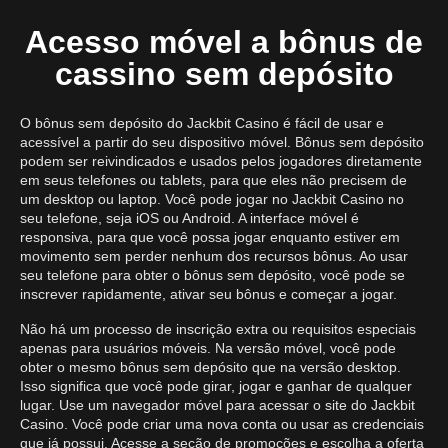
Acesso móvel a bônus de
cassino sem depósito
O bônus sem depósito do Jackbit Casino é fácil de usar e
acessível a partir do seu dispositivo móvel. Bônus sem depósito
podem ser reivindicados e usados pelos jogadores diretamente
em seus telefones ou tablets, para que eles não precisem de
um desktop ou laptop. Você pode jogar no Jackbit Casino no
seu telefone, seja iOS ou Android. A interface móvel é
responsiva, para que você possa jogar enquanto estiver em
movimento sem perder nenhum dos recursos bônus. Ao usar
seu telefone para obter o bônus sem depósito, você pode se
inscrever rapidamente, ativar seu bônus e começar a jogar.
Não há um processo de inscrição extra ou requisitos especiais
apenas para usuários móveis. Na versão móvel, você pode
obter o mesmo bônus sem depósito que na versão desktop.
Isso significa que você pode girar, jogar e ganhar de qualquer
lugar. Use um navegador móvel para acessar o site do Jackbit
Casino. Você pode criar uma nova conta ou usar as credenciais
que já possui. Acesse a seção de promoções e escolha a oferta