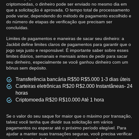
criptomoedas, o dinheiro pode ser enviado no mesmo dia em
que a solicitação é aprovada. O tempo total de processamento
pode variar, dependendo do método de pagamento escolhido e
do número de etapas de verificação que precisam ser
concluídas.
Limites de pagamentos e maneiras de sacar seu dinheiro: a
Jackbit define limites claros de pagamentos para garantir que o
jogo seja justo e responsável. É importante saber sobre esses
limites diários, semanais e mensais antes de pedir para sacar
seu dinheiro, especialmente se você ganhou dinheiro com um
bônus sem depósito.
Transferência bancária R$50 R$5.000 1-3 dias úteis
Carteiras eletrônicas R$20 R$2.000 Instantâneas- 24
horas
Criptomoeda R$20 R$10.000 Até 1 hora
Se o valor do seu saque for maior que o máximo por transação,
talvez você tenha que dividir sua solicitação em vários
pagamentos ou esperar até o próximo período elegível. Para
ajudar a manter suas transações seguras, você precisa verificar