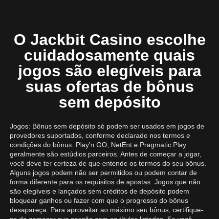
O Jackbit Casino escolhe
cuidadosamente quais
jogos são elegíveis para
suas ofertas de bônus
sem depósito
Jogos: Bônus sem depósito só podem ser usados em jogos de
provedores suportados, conforme declarado nos termos e
condições do bônus. Play'n GO, NetEnt e Pragmatic Play
geralmente são estúdios parceiros. Antes de começar a jogar,
você deve ter certeza de que entende os termos do seu bônus.
Alguns jogos podem não ser permitidos ou podem contar de
forma diferente para os requisitos de apostas. Jogos que não
são elegíveis e lançados sem créditos de depósito podem
bloquear ganhos ou fazer com que o progresso do bônus
desapareça. Para aproveitar ao máximo seu bônus, certifique-